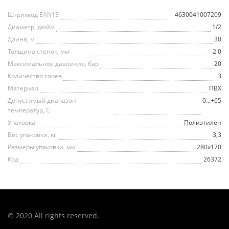
Штрихкод EAN13
4630041007209
Диаметр, дюйм
1/2
Длина, м
30
Толщина стенок, мм
2.0
Максимальное давление, бар
20
Количество слоев
3
Материал
ПВХ
Допустимый диапазон
0…+65
температур, С
Упаковка
Полиэтилен
Вес упаковки, кг
3,3
Размеры упаковки, мм
280х170
Код
26372
© 2020 All rights reserved.